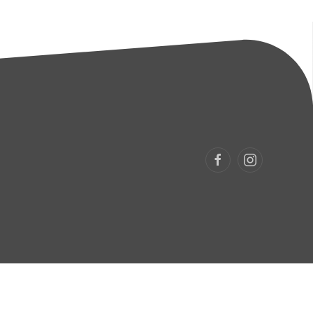
Webdesign:
villaester.de