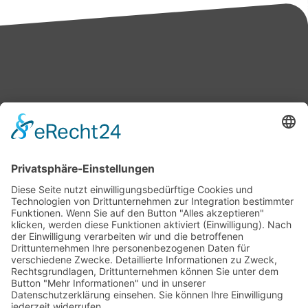
Bärbel Bas
Mitglied des Deutschen Bundestages
Presse & Downloads
Pressemitteilungen
Pressefotos
BASis Info
Newsletter-Abo
Rechenschaftsflyer