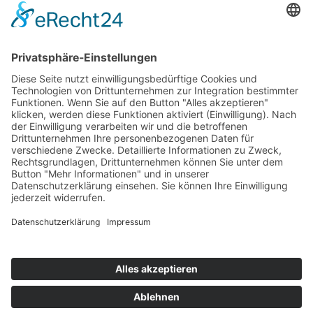
Bärbel Bas
Mitglied des Deutschen Bundestages
Presse & Downloads
Pressemitteilungen
Pressefotos
BASis Info
Newsletter-Abo
Rechenschaftsflyer