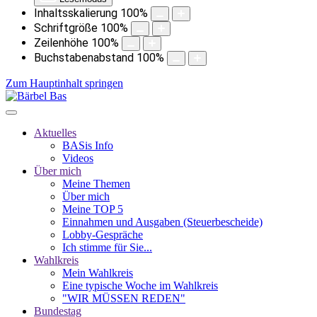
Inhaltsskalierung
100
%
Schriftgröße
100
%
Zeilenhöhe
100
%
Buchstabenabstand
100
%
Zum Hauptinhalt springen
Aktuelles
BASis Info
Videos
Über mich
Meine Themen
Über mich
Meine TOP 5
Einnahmen und Ausgaben (Steuerbescheide)
Lobby-Gespräche
Ich stimme für Sie...
Wahlkreis
Mein Wahlkreis
Eine typische Woche im Wahlkreis
"WIR MÜSSEN REDEN"
Bundestag