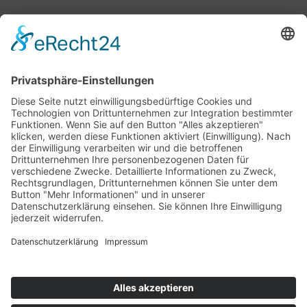
Bärbel Bas
Mitglied des Deutschen Bundestages
Presse & Downloads
Pressemitteilungen
Pressefotos
BASis Info
Newsletter-Abo
Rechenschaftsflyer