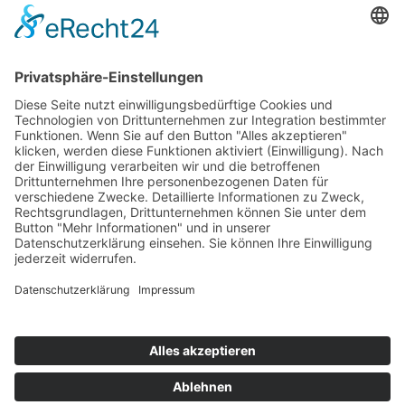
Bärbel Bas
Mitglied des Deutschen Bundestages
Presse & Downloads
Pressemitteilungen
Pressefotos
BASis Info
Newsletter-Abo
Rechenschaftsflyer