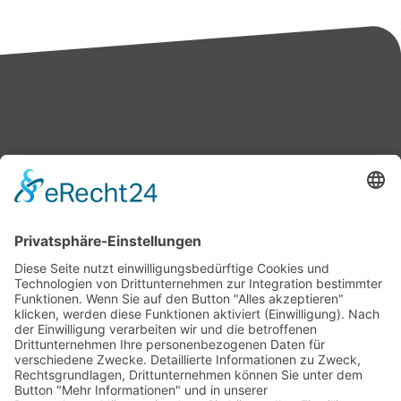
Bärbel Bas
Mitglied des Deutschen Bundestages
Presse & Downloads
Pressemitteilungen
Pressefotos
BASis Info
Newsletter-Abo