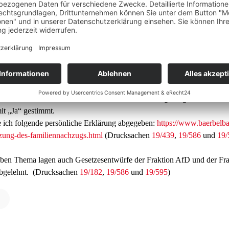
iliennachzug, Fraktion 
esetzesentwurf der Fraktion CDU/CSU zur Verlängerung der Aussetzun
it „Ja“ gestimmt.
 ich folgende persönliche Erklärung abgegeben:
https://www.baerbelba
tzung-des-familiennachzugs.html
(Drucksachen
19/439
,
19/586
und
19/
ben Thema lagen auch Gesetzesentwürfe der Fraktion AfD und der Fra
abgelehnt. (Drucksachen
19/182
,
19/586
und
19/595
)