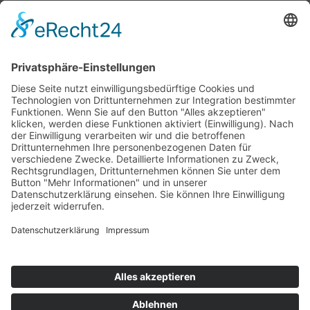
Bärbel Bas
Mitglied des Deutschen Bundestages
Presse & Downloads
Pressemitteilungen
Pressefotos
BASis Info
Newsletter-Abo
Rechenschaftsflyer