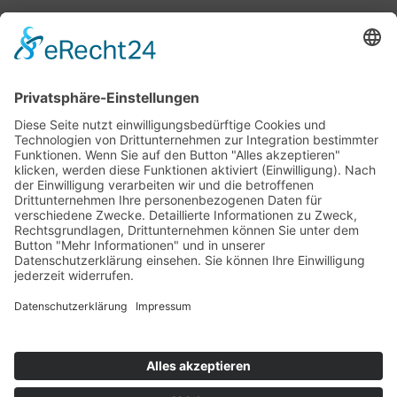
Bärbel Bas
Mitglied des Deutschen Bundestages
Presse & Downloads
Pressemitteilungen
Pressefotos
BASis Info
Newsletter-Abo
Rechenschaftsflyer