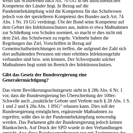
wenn das Schulwesen nach Art. 70 GG in der ausschließlichen
Kompetenz der Länder liegt. In Bezug auf die
Pandemiebekämpfung wird die Kompetenz für das Schulwesen
jedoch von der spezielleren Kompetenz des Bundes nach Art. 74
Abs. 1 Nr. 19 GG verdrängt. Übt der Bund seine Kompetenz auf
dem Gebiet des Infektionsschutzes aus, indem er etwa Maßnahmen
zur Schließung von Schulen normiert, so macht er dies nicht mit
dem Ziel, das Schulwesen zu regeln. Vielmehr haben die
Regelungen das Ziel, Vorschriften in Bezug auf
Gemeinschaftseinrichtungen zu treffen, die aufgrund der Zahl sich
dort aufhaltenden Personen mit einer erhöhten Infektionsgefahr
verbunden sind bzw. sein können. Der Schwerpunkt solcher
Maßnahmen liegt somit im Bereich des Infektionsschutzes.
Gibt das Gesetz der Bundesregierung eine
Generalermächtigung?
Das vierte Bevölkerungsschutzgesetz sieht in § 28b Abs. 6 Nr. 1
vor, dass die Bundesregierung bei Überschreitung der 100er-
Schwelle auch „zusätzliche Gebote und Verbote nach § 28 Abs. 1 S.
1 und 2 und § 28a Abs. 1 IfSG“ erlassen kann. Dies soll der
Bundesregierung ermöglichen, ergänzende Maßnahmen zu
ergreifen, sollte dies in der Pandemiebekämpfung notwendig
werden. Das Parlament gibt der Bundesregierung jedoch keinen
Blankocheck. Auf Druck der SPD wurde in den Verhandlungen
erreicht, dass diese Bundesverordnungen nur mit Zustimmung des