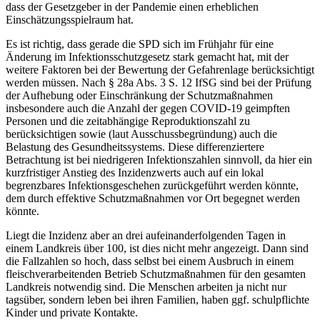
dass der Gesetzgeber in der Pandemie einen erheblichen
Einschätzungsspielraum hat.
Es ist richtig, dass gerade die SPD sich im Frühjahr für eine
Änderung im Infektionsschutzgesetz stark gemacht hat, mit der
weitere Faktoren bei der Bewertung der Gefahrenlage berücksichtigt
werden müssen. Nach § 28a Abs. 3 S. 12 IfSG sind bei der Prüfung
der Aufhebung oder Einschränkung der Schutzmaßnahmen
insbesondere auch die Anzahl der gegen COVID-19 geimpften
Personen und die zeitabhängige Reproduktionszahl zu
berücksichtigen sowie (laut Ausschussbegründung) auch die
Belastung des Gesundheitssystems. Diese differenziertere
Betrachtung ist bei niedrigeren Infektionszahlen sinnvoll, da hier ein
kurzfristiger Anstieg des Inzidenzwerts auch auf ein lokal
begrenzbares Infektionsgeschehen zurückgeführt werden könnte,
dem durch effektive Schutzmaßnahmen vor Ort begegnet werden
könnte.
Liegt die Inzidenz aber an drei aufeinanderfolgenden Tagen in
einem Landkreis über 100, ist dies nicht mehr angezeigt. Dann sind
die Fallzahlen so hoch, dass selbst bei einem Ausbruch in einem
fleischverarbeitenden Betrieb Schutzmaßnahmen für den gesamten
Landkreis notwendig sind. Die Menschen arbeiten ja nicht nur
tagsüber, sondern leben bei ihren Familien, haben ggf. schulpflichte
Kinder und private Kontakte.