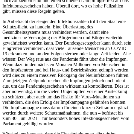
nachvollziehbar sind und einen schnellen Dämpfungseffekt auf das
Infektionsgeschehen haben. Überall dort, wo es hohe Fallzahlen
gibt, müssen diese Regeln gelten.
In Anbetracht der steigenden Infektionszahlen trifft den Staat eine
Schutzpflicht, zu handeln. Eine Überlastung des
Gesundheitssystems muss verhindert werden, damit eine
medizinische Versorgung der Bürgerinnen und Bürger weiterhin
gewährleistet werden kann. Der Bundesgesetzgeber kann durch sein
Eingreifen verhindern, dass viele Tausende Menschen an COVID-
19 erkranken und an den Folgen sterben oder lange Zeit leiden. Alle
wissen: Der Weg raus aus der Pandemie führt über die Impfungen.
Wenn dazu in den nächsten Monaten Millionen von Menschen in
den Impfzentren und bei Haus- und Betriebsärzten geimpft werden,
wird dies zu einem massiven Rückgang der Neuinfektionen führen.
Zum jetzigen Zeitpunkt reichen die Impfungen jedoch noch nicht
aus, um das Pandemiegeschehen wirksam zu kontrollieren. Dies ist
aber notwendig, um die vielen Ungeimpften vor einer Ansteckung
zu schützen, aber auch um das Risiko für Virus-Mutationen zu
verhindern, die den Erfolg der Impfkampagne gefährden könnten.
Die Impfkampagne muss darum für einen kurzen Zeitraum ergänzt
werden durch weitere Schutzmaßnahmen, die nun – befristet bis
zum 30. Juni 2021 – für besonders hohes Infektionsgeschehen vom
Parlament gebilligt wurden.
Wir sind uns bewusst, dass die Einschränkungen, die wir im