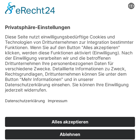
Bärbel Bas
Mitglied des Deutschen Bundestages
Presse & Downloads
Pressemitteilungen
Pressefotos
BASis Info
Newsletter-Abo
Rechenschaftsflyer
Kontakt
Datenschutz
Impressum