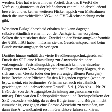
werden. Dies hat wiederum den Vorteil, dass das BVerfG die
Verfassungskonformität der Maßnahmen zentral und abschließend
bewertet und es keinen weiteren Flickenteppich von Maßnahmen
durch die unterschiedliche VG- und OVG-Rechtsprechung mehr
gibt.
Wer einen Bußgeldbescheid erhalten hat, kann dagegen
selbstverständlich weiterhin vor den Amtsgerichten vorgehen.
Sollten die Amtsrichter dabei Zweifel an der Verfassungskonformität
des § 28b IfSG haben, müssten sie das Gesetz entsprechend beim
Bundesverfassungsgericht vorlegen.
Darüber hinaus enthält das vierte Bevölkerungsschutzgesetz auf
Druck der SPD eine Klarstellung zur Anwendbarkeit der
vorbeugenden Feststellungsklage. Hiernach kann der einzelne
Bürger vor dem Verwaltungsgericht auf Feststellung klagen, dass
sich aus dem Gesetz (oder den jeweils angegriffenen Passagen)
keine Rechte oder Pflichten für den Klagenden ergeben (wenn er
bspw. meint, ein bestimmtes Verhalten sei auch ein „ähnlich
gewichtiger und unabweisbarer Grund“ i.S.d. § 28b Abs. 1 Nr. 2f
IfSG, der von der Ausgangsbeschränkung ausgenommen sein
müsse). Dies war den Rechtspolitikerinnen und Rechtspolitikern der
SPD besonders wichtig, da es den Bürgerinnen und Bürgern nicht
zumutbar ist, erst gegen eine Corona-Vorschrift zu verstoßen, um
dann ihre Anwendbarkeit erst im Gerichtsverfahren zu klären.