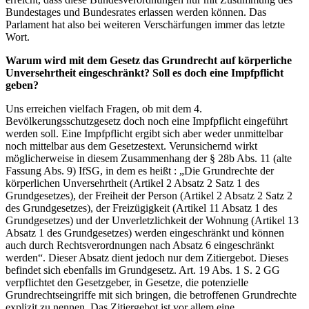
Bundestages und Bundesrates erlassen werden können. Das
Parlament hat also bei weiteren Verschärfungen immer das letzte
Wort.
Warum wird mit dem Gesetz das Grundrecht auf körperliche
Unversehrtheit eingeschränkt? Soll es doch eine Impfpflicht
geben?
Uns erreichen vielfach Fragen, ob mit dem 4.
Bevölkerungsschutzgesetz doch noch eine Impfpflicht eingeführt
werden soll. Eine Impfpflicht ergibt sich aber weder unmittelbar
noch mittelbar aus dem Gesetzestext. Verunsichernd wirkt
möglicherweise in diesem Zusammenhang der § 28b Abs. 11 (alte
Fassung Abs. 9) IfSG, in dem es heißt : „Die Grundrechte der
körperlichen Unversehrtheit (Artikel 2 Absatz 2 Satz 1 des
Grundgesetzes), der Freiheit der Person (Artikel 2 Absatz 2 Satz 2
des Grundgesetzes), der Freizügigkeit (Artikel 11 Absatz 1 des
Grundgesetzes) und der Unverletzlichkeit der Wohnung (Artikel 13
Absatz 1 des Grundgesetzes) werden eingeschränkt und können
auch durch Rechtsverordnungen nach Absatz 6 eingeschränkt
werden“. Dieser Absatz dient jedoch nur dem Zitiergebot. Dieses
befindet sich ebenfalls im Grundgesetz. Art. 19 Abs. 1 S. 2 GG
verpflichtet den Gesetzgeber, in Gesetze, die potenzielle
Grundrechtseingriffe mit sich bringen, die betroffenen Grundrechte
explizit zu nennen. Das Zitiergebot ist vor allem eine