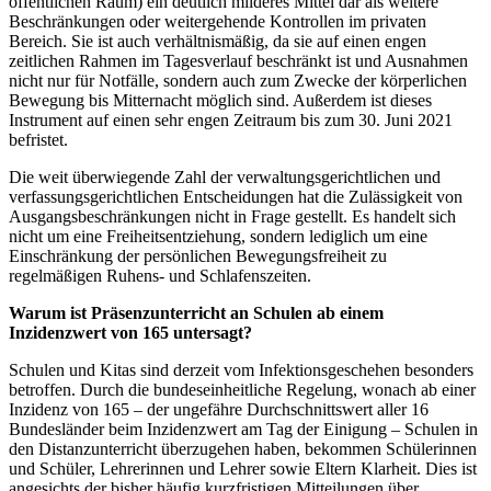
öffentlichen Raum) ein deutlich milderes Mittel dar als weitere
Beschränkungen oder weitergehende Kontrollen im privaten
Bereich. Sie ist auch verhältnismäßig, da sie auf einen engen
zeitlichen Rahmen im Tagesverlauf beschränkt ist und Ausnahmen
nicht nur für Notfälle, sondern auch zum Zwecke der körperlichen
Bewegung bis Mitternacht möglich sind. Außerdem ist dieses
Instrument auf einen sehr engen Zeitraum bis zum 30. Juni 2021
befristet.
Die weit überwiegende Zahl der verwaltungsgerichtlichen und
verfassungsgerichtlichen Entscheidungen hat die Zulässigkeit von
Ausgangsbeschränkungen nicht in Frage gestellt. Es handelt sich
nicht um eine Freiheitsentziehung, sondern lediglich um eine
Einschränkung der persönlichen Bewegungsfreiheit zu
regelmäßigen Ruhens- und Schlafenszeiten.
Warum ist Präsenzunterricht an Schulen ab einem
Inzidenzwert von 165 untersagt?
Schulen und Kitas sind derzeit vom Infektionsgeschehen besonders
betroffen. Durch die bundeseinheitliche Regelung, wonach ab einer
Inzidenz von 165 – der ungefähre Durchschnittswert aller 16
Bundesländer beim Inzidenzwert am Tag der Einigung – Schulen in
den Distanzunterricht überzugehen haben, bekommen Schülerinnen
und Schüler, Lehrerinnen und Lehrer sowie Eltern Klarheit. Dies ist
angesichts der bisher häufig kurzfristigen Mitteilungen über