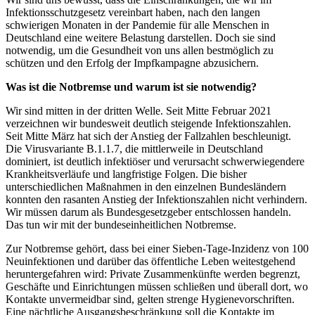
Infektionsschutzgesetz vereinbart haben, nach den langen
schwierigen Monaten in der Pandemie für alle Menschen in
Deutschland eine weitere Belastung darstellen. Doch sie sind
notwendig, um die Gesundheit von uns allen bestmöglich zu
schützen und den Erfolg der Impfkampagne abzusichern.
Was ist die Notbremse und warum ist sie notwendig?
Wir sind mitten in der dritten Welle. Seit Mitte Februar 2021
verzeichnen wir bundesweit deutlich steigende Infektionszahlen.
Seit Mitte März hat sich der Anstieg der Fallzahlen beschleunigt.
Die Virusvariante B.1.1.7, die mittlerweile in Deutschland
dominiert, ist deutlich infektiöser und verursacht schwerwiegendere
Krankheitsverläufe und langfristige Folgen. Die bisher
unterschiedlichen Maßnahmen in den einzelnen Bundesländern
konnten den rasanten Anstieg der Infektionszahlen nicht verhindern.
Wir müssen darum als Bundesgesetzgeber entschlossen handeln.
Das tun wir mit der bundeseinheitlichen Notbremse.
Zur Notbremse gehört, dass bei einer Sieben-Tage-Inzidenz von 100
Neuinfektionen und darüber das öffentliche Leben weitestgehend
heruntergefahren wird: Private Zusammenkünfte werden begrenzt,
Geschäfte und Einrichtungen müssen schließen und überall dort, wo
Kontakte unvermeidbar sind, gelten strenge Hygienevorschriften.
Eine nächtliche Ausgangsbeschränkung soll die Kontakte im