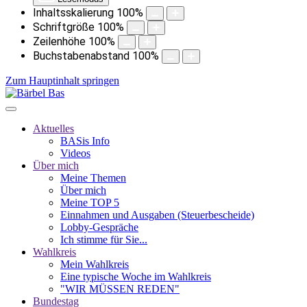
Inhaltsskalierung
100
%
Schriftgröße
100
%
Zeilenhöhe
100
%
Buchstabenabstand
100
%
Zum Hauptinhalt springen
Aktuelles
BASis Info
Videos
Über mich
Meine Themen
Über mich
Meine TOP 5
Einnahmen und Ausgaben (Steuerbescheide)
Lobby-Gespräche
Ich stimme für Sie...
Wahlkreis
Mein Wahlkreis
Eine typische Woche im Wahlkreis
"WIR MÜSSEN REDEN"
Bundestag