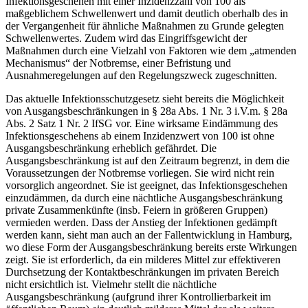
Infektionsgeschehen mit einer Inzidenzzahl von 100 als
maßgeblichem Schwellenwert und damit deutlich oberhalb des in
der Vergangenheit für ähnliche Maßnahmen zu Grunde gelegten
Schwellenwertes. Zudem wird das Eingriffsgewicht der
Maßnahmen durch eine Vielzahl von Faktoren wie dem „atmenden
Mechanismus“ der Notbremse, einer Befristung und
Ausnahmeregelungen auf den Regelungszweck zugeschnitten.
Das aktuelle Infektionsschutzgesetz sieht bereits die Möglichkeit
von Ausgangsbeschränkungen in § 28a Abs. 1 Nr. 3 i.V.m. § 28a
Abs. 2 Satz 1 Nr. 2 IfSG vor. Eine wirksame Eindämmung des
Infektionsgeschehens ab einem Inzidenzwert von 100 ist ohne
Ausgangsbeschränkung erheblich gefährdet. Die
Ausgangsbeschränkung ist auf den Zeitraum begrenzt, in dem die
Voraussetzungen der Notbremse vorliegen. Sie wird nicht rein
vorsorglich angeordnet. Sie ist geeignet, das Infektionsgeschehen
einzudämmen, da durch eine nächtliche Ausgangsbeschränkung
private Zusammenkünfte (insb. Feiern in größeren Gruppen)
vermieden werden. Dass der Anstieg der Infektionen gedämpft
werden kann, sieht man auch an der Fallentwicklung in Hamburg,
wo diese Form der Ausgangsbeschränkung bereits erste Wirkungen
zeigt. Sie ist erforderlich, da ein milderes Mittel zur effektiveren
Durchsetzung der Kontaktbeschränkungen im privaten Bereich
nicht ersichtlich ist. Vielmehr stellt die nächtliche
Ausgangsbeschränkung (aufgrund ihrer Kontrollierbarkeit im