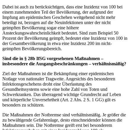
Dabei ist auch zu berücksichtigen, dass eine Inzidenz von 100 bei
einem zunehmenden Teil der Bevölkerung, der aufgrund der
Impfung am epidemischen Geschehen weitgehend nicht mehr
beteiligt ist, bezogen auf die Neuinfektionen unter der nicht
geimpften Bevölkerung sogar eine höhere
Ansteckungswahrscheinlichkeit bedeutet. Sind zum Beispiel 50
Prozent der Bevölkerung geimpft, bedeutet eine Inzidenz von 100 in
der Gesamtbevölkerung in etwa eine Inzidenz 200 im nicht-
geimpften Bevölkerungsbereich.
Sind die in § 28b IfSG vorgesehenen Maßnahmen –
insbesondere die Ausgangsbeschränkungen – verhältnismäßig?
Ziel der Maßnahmen ist die Bekämpfung einer epidemischen
Notlage von nationaler Tragweite. Angesichts des besonderen
Infektionsgeschehens droht eine Überlastung des
Gesundheitssystems sowie eine hohe Zahl von Toten und
Schwerkranken. Das überragend wichtige Grundrecht auf Leben
und körperliche Unversehrtheit (Art. 2 Abs. 2 S. 1 GG) gilt es
besonders zu schützen.
Die Maßnahmen der Notbremse sind verhältnismäßig. Je größer die
zu bewältigende Gefahrenlage, desto einschneidender können die
Maßnahmen sein. Die Notbremse greift erst bei besonderem