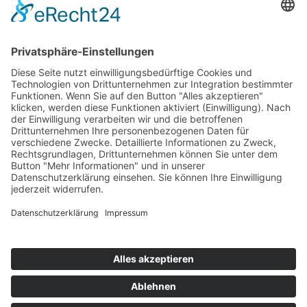
Bärbel Bas
Mitglied des Deutschen Bundestages
Presse & Downloads
Pressemitteilungen
Pressefotos
BASis Info
Newsletter-Abo
Rechenschaftsflyer
Kontakt
Datenschutz
Impressum