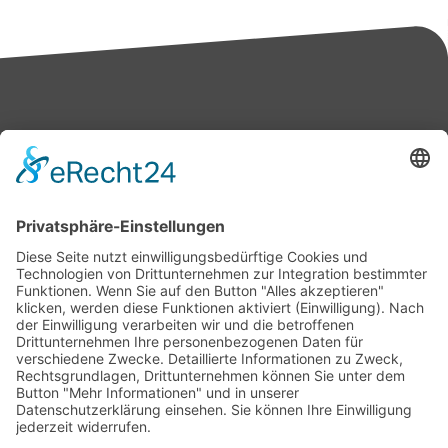
Bärbel Bas
Mitglied des Deutschen Bundestages
Presse & Downloads
Pressemitteilungen
Pressefotos
BASis Info
Newsletter-Abo
Rechenschaftsflyer