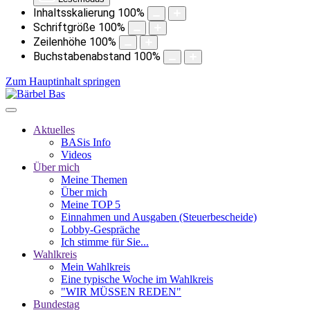
Inhaltsskalierung
100
%
Schriftgröße
100
%
Zeilenhöhe
100
%
Buchstabenabstand
100
%
Zum Hauptinhalt springen
Aktuelles
BASis Info
Videos
Über mich
Meine Themen
Über mich
Meine TOP 5
Einnahmen und Ausgaben (Steuerbescheide)
Lobby-Gespräche
Ich stimme für Sie...
Wahlkreis
Mein Wahlkreis
Eine typische Woche im Wahlkreis
"WIR MÜSSEN REDEN"
Bundestag