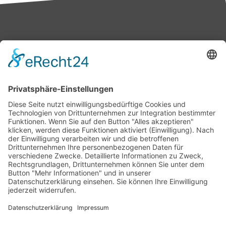
Bärbel Bas
Mitglied des Deutschen Bundestages
Presse & Downloads
Pressemitteilungen
Pressefotos
BASis Info
Newsletter-Abo
Rechenschaftsflyer