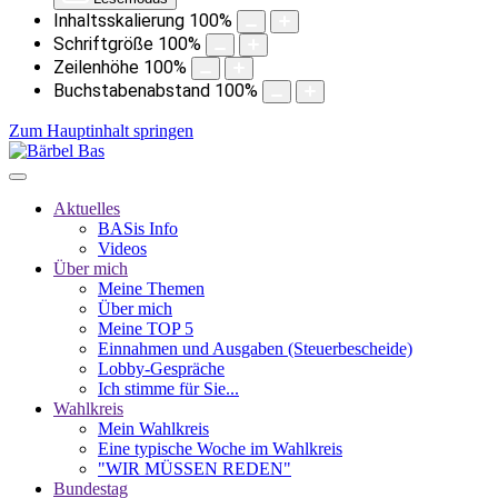
Inhaltsskalierung
100
%
Schriftgröße
100
%
Zeilenhöhe
100
%
Buchstabenabstand
100
%
Zum Hauptinhalt springen
Aktuelles
BASis Info
Videos
Über mich
Meine Themen
Über mich
Meine TOP 5
Einnahmen und Ausgaben (Steuerbescheide)
Lobby-Gespräche
Ich stimme für Sie...
Wahlkreis
Mein Wahlkreis
Eine typische Woche im Wahlkreis
"WIR MÜSSEN REDEN"
Bundestag