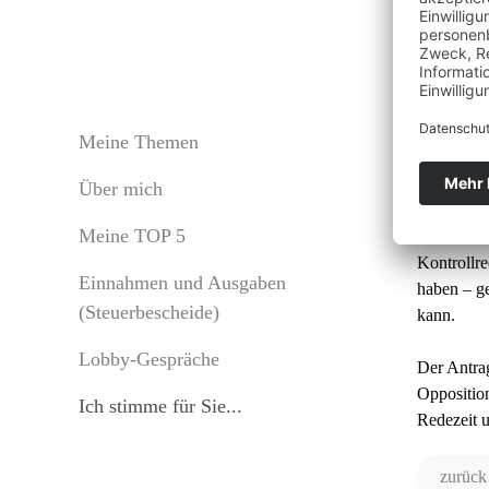
Min
Meine Themen
Über mich
Ich habe 
Meine TOP 5
Demokrati
Kontrollr
Einnahmen und Ausgaben
haben – ge
(Steuerbescheide)
kann.
Lobby-Gespräche
Der Antrag
Oppositio
Ich stimme für Sie...
Redezeit u
zurück