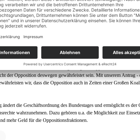
derheitenrechte im Bunde
für den Antrag von SPD und CDU/CSU gestimmt, die Oppositionsrechte
e lebt vom Wettstreit zwischen Regierung und Opposition. Auch in Ze
echt der Opposition deswegen gewährleistet sein. Mit unserem Antrag
währleisten wir, dass die Opposition auch in Zeiten einer Großen Koa
 ändert die Geschäftsordnung des Bundestages und ermöglicht es der Op
nsrechte wahrzunehmen. Dazu gehören u.a. die Möglichkeit zur Einse
nd mehr Geld für die Oppositionsfraktionen.