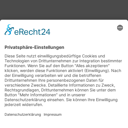
Bärbel Bas
Mitglied des Deutschen Bundestages
Presse & Downloads
Pressemitteilungen
Pressefotos
BASis Info
Newsletter-Abo
Rechenschaftsflyer