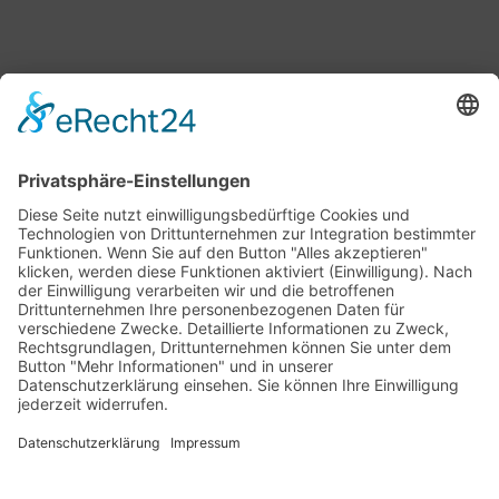
Bärbel Bas
Mitglied des Deutschen Bundestages
Presse & Downloads
Pressemitteilungen
Pressefotos
BASis Info
Newsletter-Abo
Rechenschaftsflyer