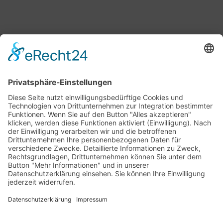
Bärbel Bas
Mitglied des Deutschen Bundestages
Presse & Downloads
Pressemitteilungen
Pressefotos
BASis Info
Newsletter-Abo
Rechenschaftsflyer