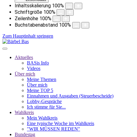
Inhaltsskalierung
100
%
Schriftgröße
100
%
Zeilenhöhe
100
%
Buchstabenabstand
100
%
Zum Hauptinhalt springen
Aktuelles
BASis Info
Videos
Über mich
Meine Themen
Über mich
Meine TOP 5
Einnahmen und Ausgaben (Steuerbescheide)
Lobby-Gespräche
Ich stimme für Sie...
Wahlkreis
Mein Wahlkreis
Eine typische Woche im Wahlkreis
"WIR MÜSSEN REDEN"
Bundestag