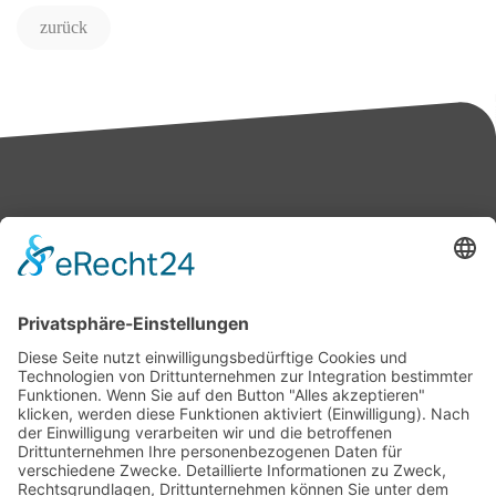
zurück
Bärbel Bas
Mitglied des Deutschen Bundestages
Presse & Downloads
Pressemitteilungen
Pressefotos
BASis Info