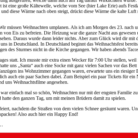
g ausgerufen, welche dann auch am Tag darauf Wirklichkeit wurde. D
 ist eine große Kältewelle, welche vom See (hier Lake Erie) aufs Fes
und diese Wärme nach oben steigt, drückt diese Wärme die kalte Luft n
t: Wir müssen Weihnachten umplanen. Als ich am Morgen des 23. nach u
n von Eis zu befreien. Die Heizung war die ganze Nacht aus gewesen u
sehen. Daraus wurde dann leider nichts. Aber zum Glück wird dir mit dr
i uns in Deutschland. In Deutschland beginnt das Weihnachtsfest bereits
wegen des Sturmes nicht in die Kirche gegangen. Wir haben abends Tac
s statt. Ich musste mir extra einen Wecker für 7:00 Uhr stellen, weil
hatte uns „Santa“ auch eine Socke mit ganz vielen Sachen vor das Bet
hlafanzügen ins Wohnzimmer gegangen waren, erwartete uns ein riesiger
ch auch ein paar Sachen dabei. Zum Beispiel ein paar Tickets für ein 
und uns Weihnachtsfilme angesehen.
s war einfach mal so schön, Weihnachten nur mit der engsten Familie zu
atte den ganzen Tag, um mit meinen Brüdern damit zu spielen.
eiert, nachdem die Straßen von dem vielen Schnee geräumt waren. Und 
uspacken! Also auch hier ein Happy End!
l…