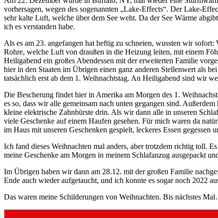
Am 22. Dezember wurde in Buffalo, NY, mal wieder eine Sturmwarnun
vorhersagen, wegen des sogenannten „Lake-Effects“. Der Lake-Effect
sehr kalte Luft, welche über dem See weht. Da der See Wärme abgibt 
ich es verstanden habe.
Als es am 23. angefangen hat heftig zu schneien, wussten wir sofor
Rohre, welche Luft von draußen in die Heizung leiten, mit einem Föh
Heiligabend ein großes Abendessen mit der erweiterten Familie vorge
hier in den Staaten im Übrigen einen ganz anderen Stellenwert als be
tatsächlich erst ab dem 1. Weihnachtstag. An Heiligabend sind wir 
Die Bescherung findet hier in Amerika am Morgen des 1. Weihnachstage
es so, dass wir alle gemeinsam nach unten gegangen sind. Außerdem 
kleine elektrische Zahnbürste drin. Als wir dann alle in unseren Sc
viele Geschenke auf einem Haufen gesehen. Für mich waren da natürli
im Haus mit unseren Geschenken gespielt, leckeres Essen gegessen 
Ich fand dieses Weihnachten mal anders, aber trotzdem richtig toll. E
meine Geschenke am Morgen in meinem Schlafanzug ausgepackt und h
Im Übrigen haben wir dann am 28.12. mit der großen Familie nachgef
Ende auch wieder aufgetaucht, und ich konnte es sogar noch 2022 a
Das waren meine Schilderungen von Weihnachten. Bis nächstes Ma