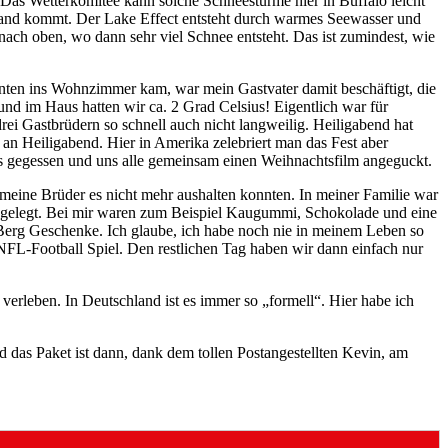
as Wetterkomitee kann solche Schneestürme hier in Buffalo leicht
tland kommt. Der Lake Effect entsteht durch warmes Seewasser und
ach oben, wo dann sehr viel Schnee entsteht. Das ist zumindest, wie
nten ins Wohnzimmer kam, war mein Gastvater damit beschäftigt, die
nd im Haus hatten wir ca. 2 Grad Celsius! Eigentlich war für
ei Gastbrüdern so schnell auch nicht langweilig. Heiligabend hat
 an Heiligabend. Hier in Amerika zelebriert man das Fest aber
os gegessen und uns alle gemeinsam einen Weihnachtsfilm angeguckt.
 meine Brüder es nicht mehr aushalten konnten. In meiner Familie war
t gelegt. Bei mir waren zum Beispiel Kaugummi, Schokolade und eine
 Berg Geschenke. Ich glaube, ich habe noch nie in meinem Leben so
NFL-Football Spiel. Den restlichen Tag haben wir dann einfach nur
 verleben. In Deutschland ist es immer so „formell“. Hier habe ich
das Paket ist dann, dank dem tollen Postangestellten Kevin, am