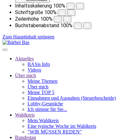
Inhaltsskalierung
100
%
Schriftgröße
100
%
Zeilenhöhe
100
%
Buchstabenabstand
100
%
Zum Hauptinhalt springen
Aktuelles
BASis Info
Videos
Über mich
Meine Themen
Über mich
Meine TOP 5
Einnahmen und Ausgaben (Steuerbescheide)
Lobby-Gespräche
Ich stimme für Sie...
Wahlkreis
Mein Wahlkreis
Eine typische Woche im Wahlkreis
"WIR MÜSSEN REDEN"
Bundestag