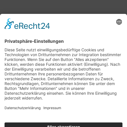
Bärbel Bas
Mitglied des Deutschen Bundestages
Presse & Downloads
Pressemitteilungen
Pressefotos
BASis Info
Newsletter-Abo
Rechenschaftsflyer