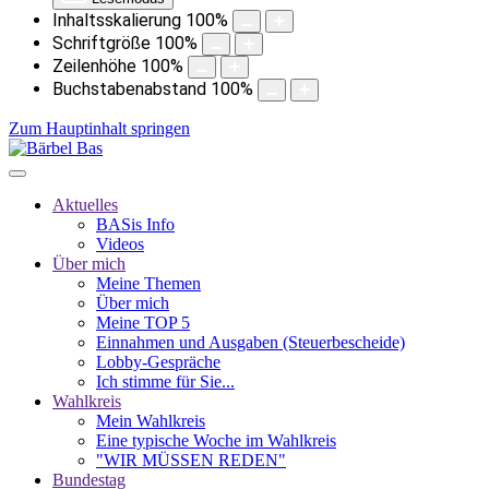
Inhaltsskalierung
100
%
Schriftgröße
100
%
Zeilenhöhe
100
%
Buchstabenabstand
100
%
Zum Hauptinhalt springen
Aktuelles
BASis Info
Videos
Über mich
Meine Themen
Über mich
Meine TOP 5
Einnahmen und Ausgaben (Steuerbescheide)
Lobby-Gespräche
Ich stimme für Sie...
Wahlkreis
Mein Wahlkreis
Eine typische Woche im Wahlkreis
"WIR MÜSSEN REDEN"
Bundestag