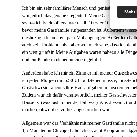
Ich bin ein sehr familiärer Mensch und genieße es, zusamme
war jedoch das genaue Gegenteil. Meine Gasteltern haben se
sodass ich beide oft erst nach halb 10 oder 10 Uhr abends
bevor meine Gastfamilie aufgestanden ist. Außerdem wusste
diesbezüglich auch ein paar Mal angelogen. Außerdem hatt
auch kein Problem habe, aber wenn ich sehe, dass ich deutl
ein wenig unfair. Meine Aufgaben waren nahezu alle Dinge,
und ein Kindermädchen in einem gefühlt.
Außerdem habe ich mir ein Zimmer mit meiner Gastschwester
ich jeden Morgen um 5:50 Uhr aufstehen musste, musste ich 
Gastschwester abends ihre Hausaufgaben in unserem gemei
Zudem war ich dafür verantwortlich, meiner Gastschwester 
Hause ist (was fast immer der Fall war). Aus diesem Grund
machen, obwohl es vorher abgesprochen war.
Allgemein war das Verhältnis mit meiner Gastfamilie nicht 
1,5 Monaten in Chicago habe ich ca. acht Kilogramm abgen