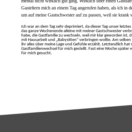
mental nicht wirklich gut ging. Wirklich über einen Gastfam
Gasteltern mich an einem Tag angerufen haben, als ich in d
um auf meine Gastschwester auf zu passen, weil sie krank w
Ich war an dem Tag sehr deprimiert, da dieser Tag unser letztes 
das ganze Wochenende alleine mit meiner Gastschwester verbra
habe, die Gastfamilie zu wechseln, weil mir klar geworden ist, d
mit Hausarbeit und „Babysitten“ verbringen wollte. Am selben 
ihr alles über meine Lage und Gefühle erzählt. Letztendlich ha
Gastfamilienwechsel für mich gestellt. Fast eine Woche späte
für mich gesucht.