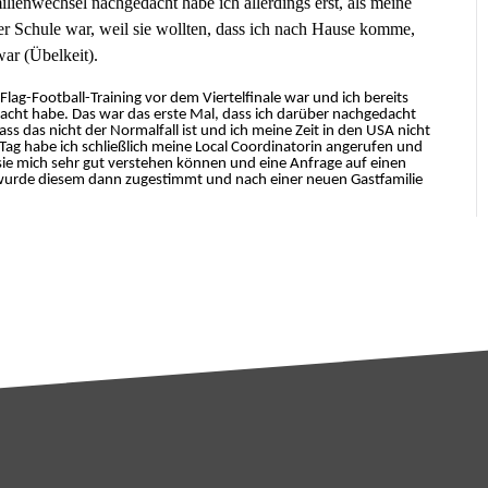
ilienwechsel nachgedacht habe ich allerdings erst, als meine
er Schule war, weil sie wollten, dass ich nach Hause komme,
ar (Übelkeit).
Flag-Football-Training vor dem Viertelfinale war und ich bereits
cht habe. Das war das erste Mal, dass ich darüber nachgedacht
ass das nicht der Normalfall ist und ich meine Zeit in den USA nicht
Tag habe ich schließlich meine Local Coordinatorin angerufen und
t sie mich sehr gut verstehen können und eine Anfrage auf einen
r wurde diesem dann zugestimmt und nach einer neuen Gastfamilie