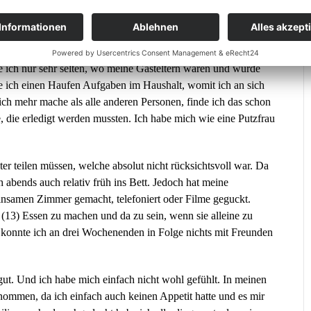
n mit der Familie zu essen oder ähnliches. Meine Gastfamilie
hr viel Zeit mit ihren Freunden und auf der Arbeit verbracht,
 gesehen habe, da ich morgens aus dem Haus gegangen bin,
 ich nur sehr selten, wo meine Gasteltern waren und wurde
e ich einen Haufen Aufgaben im Haushalt, womit ich an sich
ich mehr mache als alle anderen Personen, finde ich das schon
 die erledigt werden mussten. Ich habe mich wie eine Putzfrau
 teilen müssen, welche absolut nicht rücksichtsvoll war. Da
abends auch relativ früh ins Bett. Jedoch hat meine
nsamen Zimmer gemacht, telefoniert oder Filme geguckt.
(13) Essen zu machen und da zu sein, wenn sie alleine zu
 konnte ich an drei Wochenenden in Folge nichts mit Freunden
gut. Und ich habe mich einfach nicht wohl gefühlt. In meinen
ommen, da ich einfach auch keinen Appetit hatte und es mir