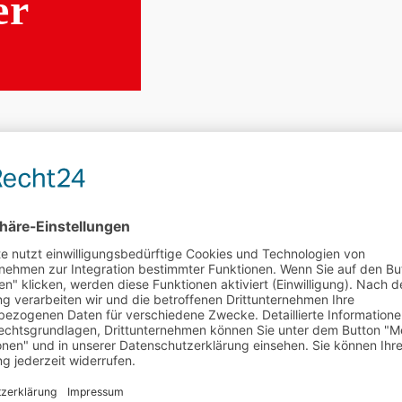
er
 die beste Entscheidung, die ich hätte treffen können. Ein
s und auch nichts, was extrem selten ist. Trotzdem wird nur
ind, warum man die Gastfamilie wechselt und wie das ganze
eil meiner Gründe hier in diesem Blog zu schreiben.
cht alle Gründe nennen.