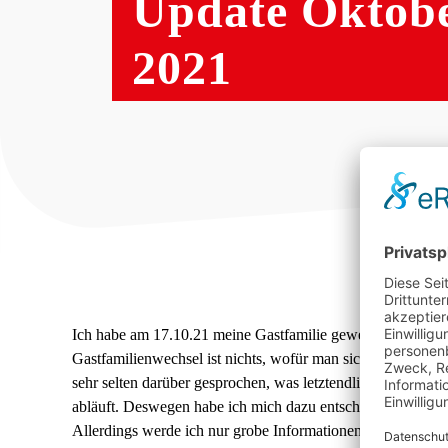
Update Oktob
2021
Ich habe am 17.10.21 meine Gastfamilie gewechselt. Das war
Gastfamilienwechsel ist nichts, wofür man sich schämen mus
sehr selten darüber gesprochen, was letztendlich Gründe s
abläuft. Deswegen habe ich mich dazu entschieden, einen T
Allerdings werde ich nur grobe Informationen geben und ni