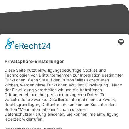
Bärbel Bas
Mitglied des Deutschen Bundestages
Presse & Downloads
Pressemitteilungen
Pressefotos
BASis Info
Newsletter-Abo
Rechenschaftsflyer