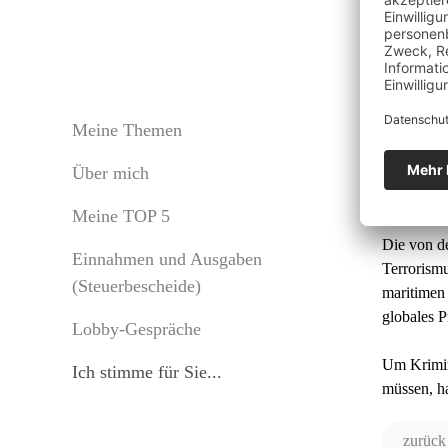
Bun
Meine Themen
Über mich
GU
Meine TOP 5
Die von de
Einnahmen und Ausgaben
Terrorism
(Steuerbescheide)
maritimen
globales P
Lobby-Gespräche
Um Krimin
Ich stimme für Sie...
müssen, h
zurück