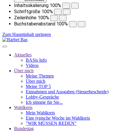
Inhaltsskalierung
100
%
Schriftgröße
100
%
Zeilenhöhe
100
%
Buchstabenabstand
100
%
Zum Hauptinhalt springen
Aktuelles
BASis Info
Videos
Über mich
Meine Themen
Über mich
Meine TOP 5
Einnahmen und Ausgaben (Steuerbescheide)
Lobby-Gespräche
Ich stimme für Sie...
Wahlkreis
Mein Wahlkreis
Eine typische Woche im Wahlkreis
"WIR MÜSSEN REDEN"
Bundestag