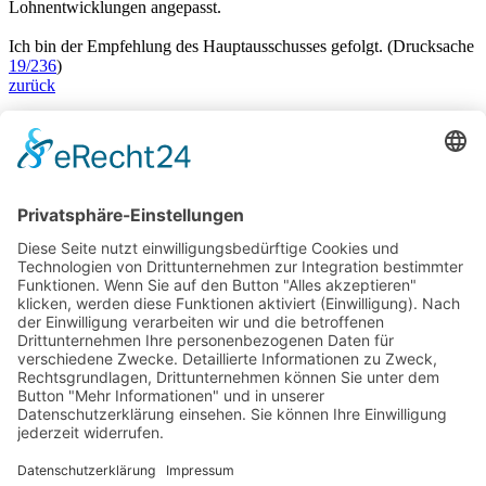
Lohnentwicklungen angepasst.
Ich bin der Empfehlung des Hauptausschusses gefolgt. (Drucksache
19/236
)
zurück
Bärbel Bas
Mitglied des Deutschen Bundestages
Presse & Downloads
Pressemitteilungen
Pressefotos
BASis Info
Newsletter-Abo
Rechenschaftsflyer