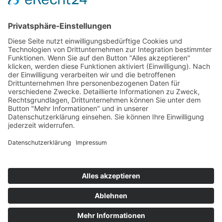
Bärbel Bas
Mitglied des Deutschen Bundestages
Presse & Downloads
Pressemitteilungen
Pressefotos
BASis Info
Newsletter-Abo
Rechenschaftsflyer
Kontakt
Datenschutz
Impressum