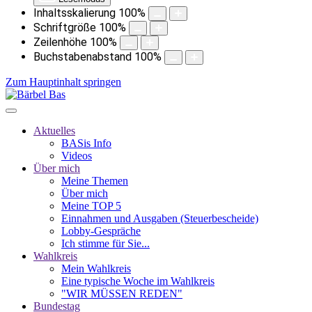
Inhaltsskalierung
100
%
Schriftgröße
100
%
Zeilenhöhe
100
%
Buchstabenabstand
100
%
Zum Hauptinhalt springen
Aktuelles
BASis Info
Videos
Über mich
Meine Themen
Über mich
Meine TOP 5
Einnahmen und Ausgaben (Steuerbescheide)
Lobby-Gespräche
Ich stimme für Sie...
Wahlkreis
Mein Wahlkreis
Eine typische Woche im Wahlkreis
"WIR MÜSSEN REDEN"
Bundestag