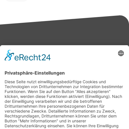
Bärbel Bas
Mitglied des Deutschen Bundestages
Presse & Downloads
Pressemitteilungen
Pressefotos
BASis Info
Newsletter-Abo