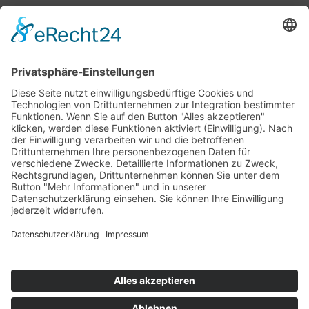
Bärbel Bas
Mitglied des Deutschen Bundestages
Presse & Downloads
Pressemitteilungen
Pressefotos
BASis Info
Newsletter-Abo
Rechenschaftsflyer