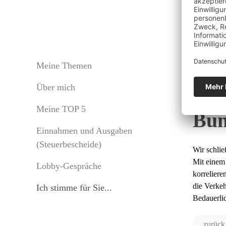
Bes
Meine Themen
Über mich
Höc
Meine TOP 5
Bun
Einnahmen und Ausgaben
(Steuerbescheide)
Wir schlie
Mit einem
Lobby-Gespräche
korreliere
die Verke
Ich stimme für Sie...
Bedauerlic
zurück