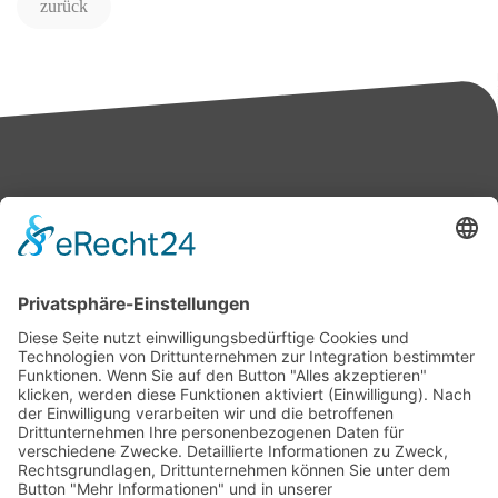
zurück
Bärbel Bas
Mitglied des Deutschen Bundestages
Presse & Downloads
Pressemitteilungen
Pressefotos
BASis Info