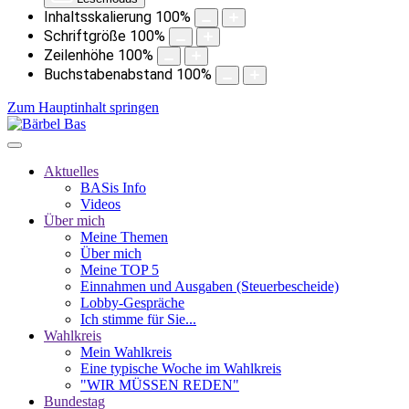
Inhaltsskalierung
100
%
Schriftgröße
100
%
Zeilenhöhe
100
%
Buchstabenabstand
100
%
Zum Hauptinhalt springen
Aktuelles
BASis Info
Videos
Über mich
Meine Themen
Über mich
Meine TOP 5
Einnahmen und Ausgaben (Steuerbescheide)
Lobby-Gespräche
Ich stimme für Sie...
Wahlkreis
Mein Wahlkreis
Eine typische Woche im Wahlkreis
"WIR MÜSSEN REDEN"
Bundestag