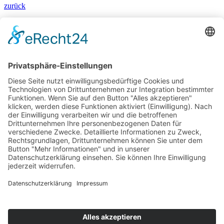
zurück
Bärbel Bas
Mitglied des Deutschen Bundestages
Presse & Downloads
Pressemitteilungen
Pressefotos
BASis Info
Newsletter-Abo
Rechenschaftsflyer
Kontakt
Datenschutz