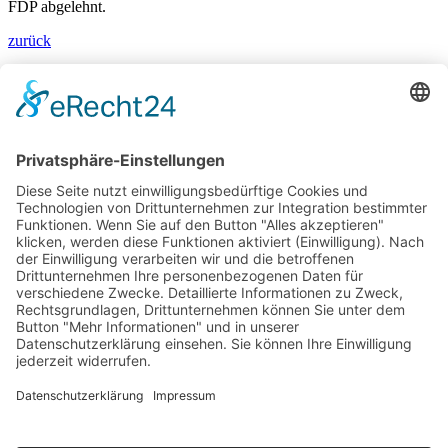
FDP abgelehnt.
zurück
Bärbel Bas
Mitglied des Deutschen Bundestages
Presse & Downloads
Pressemitteilungen
Pressefotos
BASis Info
Newsletter-Abo
Rechenschaftsflyer