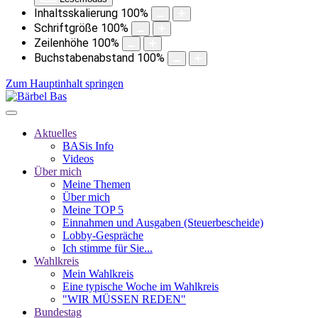
Inhaltsskalierung
100
%
Schriftgröße
100
%
Zeilenhöhe
100
%
Buchstabenabstand
100
%
Zum Hauptinhalt springen
Aktuelles
BASis Info
Videos
Über mich
Meine Themen
Über mich
Meine TOP 5
Einnahmen und Ausgaben (Steuerbescheide)
Lobby-Gespräche
Ich stimme für Sie...
Wahlkreis
Mein Wahlkreis
Eine typische Woche im Wahlkreis
"WIR MÜSSEN REDEN"
Bundestag