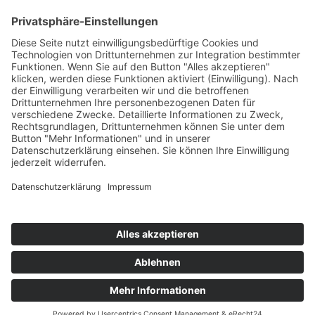
Bärbel Bas
Mitglied des Deutschen Bundestages
Presse & Downloads
Pressemitteilungen
Pressefotos
BASis Info
Newsletter-Abo
Rechenschaftsflyer
Kontakt
Datenschutz
Impressum
Webdesign:
villaester.de