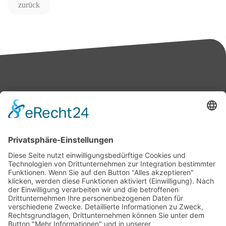
zurück
Bärbel Bas
Mitglied des Deutschen Bundestages
Presse & Downloads
Pressemitteilungen
Pressefotos
BASis Info