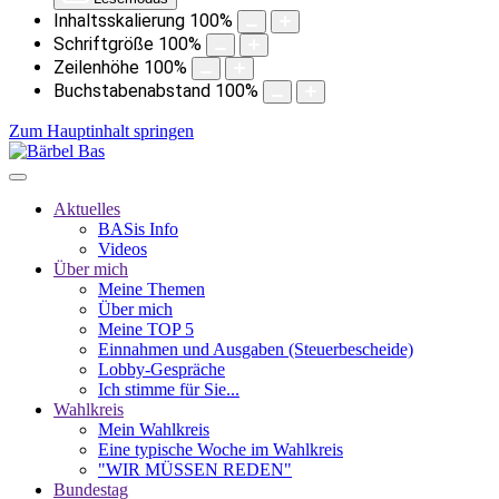
Inhaltsskalierung
100
%
Schriftgröße
100
%
Zeilenhöhe
100
%
Buchstabenabstand
100
%
Zum Hauptinhalt springen
Aktuelles
BASis Info
Videos
Über mich
Meine Themen
Über mich
Meine TOP 5
Einnahmen und Ausgaben (Steuerbescheide)
Lobby-Gespräche
Ich stimme für Sie...
Wahlkreis
Mein Wahlkreis
Eine typische Woche im Wahlkreis
"WIR MÜSSEN REDEN"
Bundestag