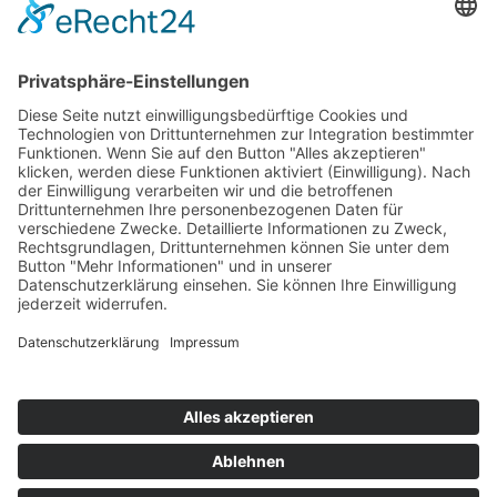
Bärbel Bas
Mitglied des Deutschen Bundestages
Presse & Downloads
Pressemitteilungen
Pressefotos
BASis Info
Newsletter-Abo
Rechenschaftsflyer
Kontakt
Datenschutz
Impressum