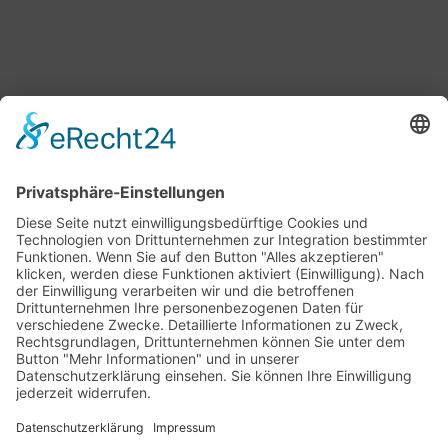
Bärbel Bas
Mitglied des Deutschen Bundestages
Presse & Downloads
Pressemitteilungen
Pressefotos
BASis Info
Newsletter-Abo
Rechenschaftsflyer