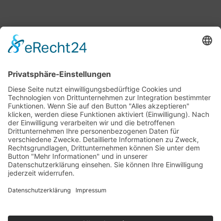
Bärbel Bas
Mitglied des Deutschen Bundestages
Presse & Downloads
Pressemitteilungen
Pressefotos
BASis Info
Newsletter-Abo
Rechenschaftsflyer