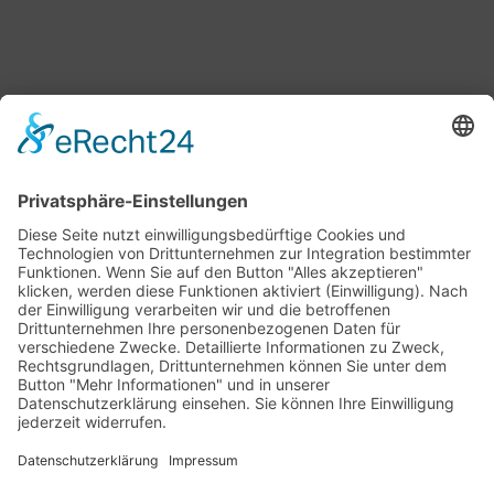
Bärbel Bas
Mitglied des Deutschen Bundestages
Presse & Downloads
Pressemitteilungen
Pressefotos
BASis Info
Newsletter-Abo
Rechenschaftsflyer