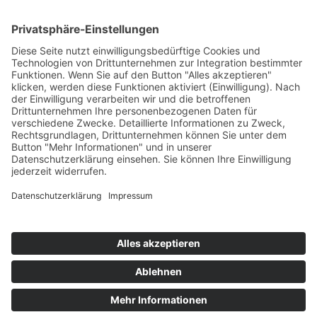
Bärbel Bas
Mitglied des Deutschen Bundestages
Presse & Downloads
Pressemitteilungen
Pressefotos
BASis Info
Newsletter-Abo
Rechenschaftsflyer
Kontakt
Datenschutz
Impressum
Webdesign:
villaester.de