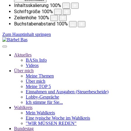
Inhaltsskalierung
100
%
Schriftgröße
100
%
Zeilenhöhe
100
%
Buchstabenabstand
100
%
Zum Hauptinhalt springen
Aktuelles
BASis Info
Videos
Über mich
Meine Themen
Über mich
Meine TOP 5
Einnahmen und Ausgaben (Steuerbescheide)
Lobby-Gespräche
Ich stimme für Sie...
Wahlkreis
Mein Wahlkreis
Eine typische Woche im Wahlkreis
"WIR MÜSSEN REDEN"
Bundestag