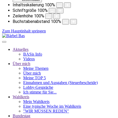
Inhaltsskalierung
100
%
Schriftgröße
100
%
Zeilenhöhe
100
%
Buchstabenabstand
100
%
Zum Hauptinhalt springen
Aktuelles
BASis Info
Videos
Über mich
Meine Themen
Über mich
Meine TOP 5
Einnahmen und Ausgaben (Steuerbescheide)
Lobby-Gespräche
Ich stimme für Sie...
Wahlkreis
Mein Wahlkreis
Eine typische Woche im Wahlkreis
"WIR MÜSSEN REDEN"
Bundestag