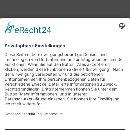
Bärbel Bas
Mitglied des Deutschen Bundestages
Presse & Downloads
Pressemitteilungen
Pressefotos
BASis Info
Newsletter-Abo
Rechenschaftsflyer