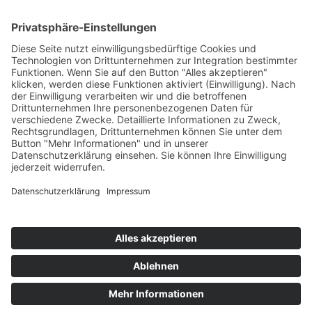
Bärbel Bas
Mitglied des Deutschen Bundestages
Presse & Downloads
Pressemitteilungen
Pressefotos
BASis Info
Newsletter-Abo
Rechenschaftsflyer
Kontakt
Datenschutz
Impressum
Webdesign:
villaester.de