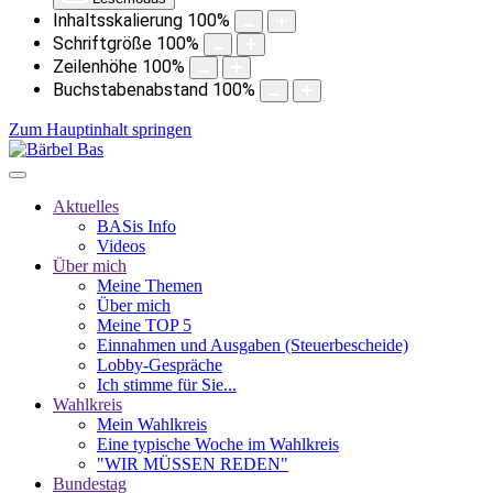
Inhaltsskalierung
100
%
Schriftgröße
100
%
Zeilenhöhe
100
%
Buchstabenabstand
100
%
Zum Hauptinhalt springen
Aktuelles
BASis Info
Videos
Über mich
Meine Themen
Über mich
Meine TOP 5
Einnahmen und Ausgaben (Steuerbescheide)
Lobby-Gespräche
Ich stimme für Sie...
Wahlkreis
Mein Wahlkreis
Eine typische Woche im Wahlkreis
"WIR MÜSSEN REDEN"
Bundestag